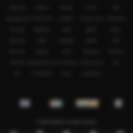
membuat platform ini semakin nyaman digunakan kapan saja.
Askmeslot
Playtech
PlayStar
Live22
CQ9
Komitmen Dana4D adalah untuk memberikan layanan berkualitas terbaik
melalui pengembangan sistem yang berkelanjutan. Dengan teknologi
Spadegaming
PP 98% RTP
FastSpin
Penguin King
SimplePlay
terbaru, semuanya berjalan lebih cepat untuk memberikan pengguna
pengalaman yang lebih efisien dan menyenangkan.
Booming
Yggdrasil
GMW
BigPot
Reevo
Mengapa Memilih DANA4D sebagai
Bgaming
BNG
RedTiger
NetEnt
BTG
Link Slor Gacor Online Sebagai
Play'n Go
Apparat
Nsoft
Minigame
Evolution
Pilihan?
IDNLIVE
Microgaming Live
SA Gaming
Oriental Game
ION
Bermain slot online seharusnya menyenangkan, dan tidak seharusnya
membebani keuangan Anda. Inilah mengapa DANA4D menjadi favorit di
WE
VivoGaming
Ezugi
LuckyStreak
antara penggemar situs slot gacor:
Modal Kecil dan Murah:
Anda tidak membutuhkan banyak uang untuk
mulai bermain. DANA4D tahu bahwa kemenangan besar dapat dimulai
Metode deposit
hanya dengan jumlah kecil. Dengan deposit yang sangat murah, Anda
dapat mengakses ratusan game slot favorit Anda.
Tingkat Kemenangan Tinggi (Gacor):
DANA4D dikenal dengan tingkat
Pengembalian kepada Pemain (RTP) yang kompetitif. Situs ini
menyediakan koleksi permainan Slot favorit, yang memaksimalkan
peluang Anda untuk meraih jackpot atau kemenangan beruntun (maxwin).
© 2026 DANA4D- All rights reserved.
Akses Mudah & Tanpa Ribet:
Desain situs ini sangat ramah pengguna