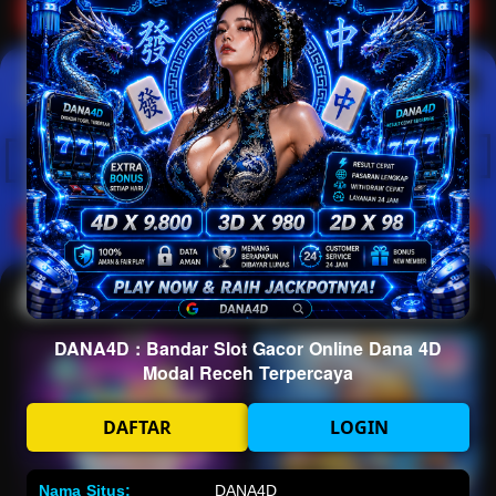
Main Casino
Arcade
Lihat semua
Hot
IDNArcade
PragmaticPlay
Askmeslot
Minigame
Mi
Main Arcade
Lotto
Fishing
DANA4D : Bandar Slot Gacor Online Dana 4D
Modal Receh Terpercaya
DAFTAR
LOGIN
Nama Situs:
DANA4D