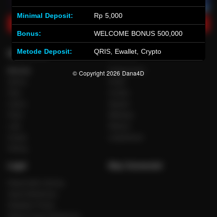
Minimal Deposit:
Rp 5,000
Main Lotto
Main Fishing
Bonus:
WELCOME BONUS 500,000
Metode Deposit:
QRIS, Ewallet, Crypto
Quick Links
DANA4D
Beranda
Tentang Kami
© Copyright 2026
Dana4D
Sports+
Footer
Slots
Contact
Casino
Deposit
Poker
Withdraw
Lotto
Referral
Arcade
Leaderboard
Fishing
Legal
Stay Connected
Responsible Gaming
Syarat &Ketentuan
Kebijakan Privasi
Referral Syarat &Ketentuan